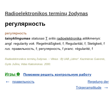
Radioelektronikos terminų žodynas
регулярность
регулярность
taisyklingumas
statusas
T
sritis
radioelektronika
atitikmenys
:
angl.
regularity
vok.
Regelmäßigkeit, f; Regularität, f; Stetigkeit, f
rus.
правильность, f; регулярность, f
pranc.
régularité, f
Radioelektronikos terminų žodynas. – Vilnius : BĮ UAB „Litimo“
.
Kazimieras Gaivenis,
Gytis Juška, Vidas Kalesinskas
.
2000
.
Игры ⚽
Поможем решить контрольную работу
правильность
Regelung der
Trägeramplitude